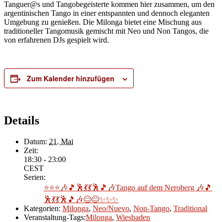
Tanguer@s und Tangobegeisterte kommen hier zusammen, um den
argentinischen Tango in einer entspannten und dennoch eleganten
Umgebung zu genießen. Die Milonga bietet eine Mischung aus
traditioneller Tangomusik gemischt mit Neo und Non Tangos, die
von erfahrenen DJs gespielt wird.
Zum Kalender hinzufügen
Details
Datum:
21. Mai
Zeit:
18:30 - 23:00
CEST
Serien:
⭐⭐⭐🎶🎵🕺💃💃🕺🎵🎶Tango auf dem Neroberg 🎶🎵
🕺💃💃🕺🎵🎶😊😊✨✨✨
Kategorien:
Milonga
,
Neo/Nuevo
,
Non-Tango
,
Traditional
Veranstaltung-Tags:
Milonga
,
Wiesbaden