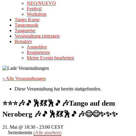
NEO/NUEVO
Festival
Workshop
Tango Kurse
Tangomusik
Tangoreise
Veranstaltung eintragen
Benutzer
Anmelden
Registrieren
Meine Events bearbeiten
« Alle Veranstaltungen
Diese Veranstaltung hat bereits stattgefunden.
⭐⭐⭐🎶🎵🕺💃💃🕺🎵🎶Tango auf dem
Neroberg 🎶🎵🕺💃💃🕺🎵🎶😊😊✨✨✨
21. Mai @ 18:30
-
23:00
CEST
Serientermin
(Alle ansehen)