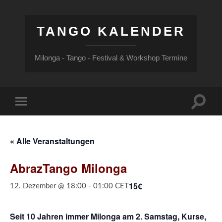
TANGO KALENDER
Milonga - Tango - Festival & Workshop Termine
Suchfe
Mobile-
ein-/a
Menü
ein-/ausblenden
« Alle Veranstaltungen
AbrazTango Milonga
15€
12. Dezember @ 18:00
-
01:00
CET
Seit 10 Jahren immer Milonga am 2. Samstag, Kurse,