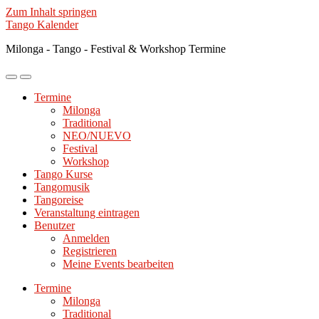
Zum Inhalt springen
Tango Kalender
Milonga - Tango - Festival & Workshop Termine
Mobile-
Suchfeld
Menü
ein-/ausblenden
Termine
ein-/ausblenden
Milonga
Traditional
NEO/NUEVO
Festival
Workshop
Tango Kurse
Tangomusik
Tangoreise
Veranstaltung eintragen
Benutzer
Anmelden
Registrieren
Meine Events bearbeiten
Termine
Milonga
Traditional