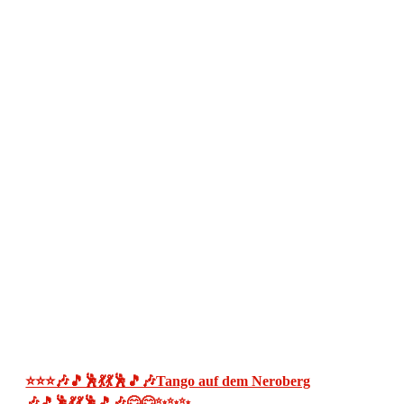
⭐⭐⭐🎶🎵🕺💃💃🕺🎵🎶Tango auf dem Neroberg
🎶🎵🕺💃💃🕺🎵🎶😊😊✨✨✨