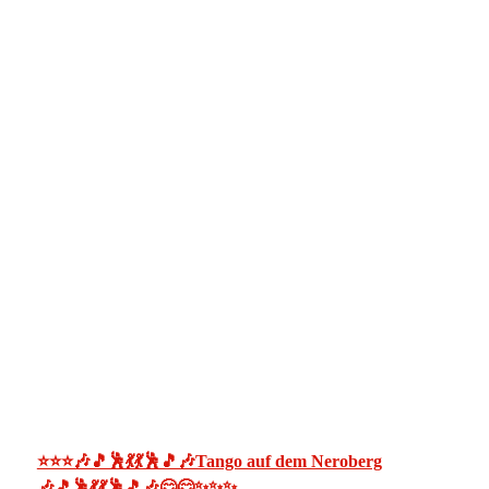
⭐⭐⭐🎶🎵🕺💃💃🕺🎵🎶Tango auf dem Neroberg
🎶🎵🕺💃💃🕺🎵🎶😊😊✨✨✨