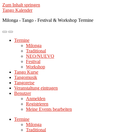
Zum Inhalt springen
Tango Kalender
Milonga - Tango - Festival & Workshop Termine
Mobile-
Suchfeld
Menü
ein-/ausblenden
Termine
ein-/ausblenden
Milonga
Traditional
NEO/NUEVO
Festival
Workshop
Tango Kurse
Tangomusik
Tangoreise
Veranstaltung eintragen
Benutzer
Anmelden
Registrieren
Meine Events bearbeiten
Termine
Milonga
Traditional