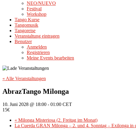
NEO/NUEVO
Festival
Workshop
Tango Kurse
Tangomusik
Tangoreise
Veranstaltung eintragen
Benutzer
Anmelden
Registrieren
Meine Events bearbeiten
« Alle Veranstaltungen
AbrazTango Milonga
10. Juni 2028 @ 18:00
-
01:00
CET
15€
«
Milonga Misteriosa (2. Freitag im Monat)
La Cuerda GRAN Milonga – 2. und 4. Sonntag – Exilonga in