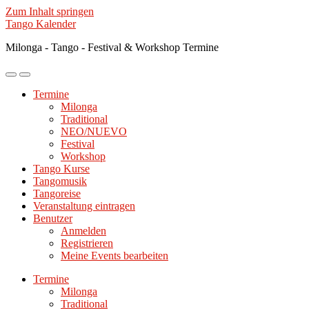
Zum Inhalt springen
Tango Kalender
Milonga - Tango - Festival & Workshop Termine
Mobile-
Suchfeld
Menü
ein-/ausblenden
Termine
ein-/ausblenden
Milonga
Traditional
NEO/NUEVO
Festival
Workshop
Tango Kurse
Tangomusik
Tangoreise
Veranstaltung eintragen
Benutzer
Anmelden
Registrieren
Meine Events bearbeiten
Termine
Milonga
Traditional