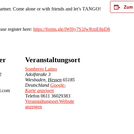
Zum 
 partner. Come alone or with friends and let’s TANGO!
ease register here:
https://forms.gle/iWHy7S3JwRrpE8pD8
er
Veranstaltungsort
Sombrero Latino
2
Adolfstraße 3
Wiesbaden
,
Hessen
65185
Deutschland
Google-
l.com
Karte anzeigen
Telefon
0611 36029383
Veranstaltungsort-Website
anzeigen