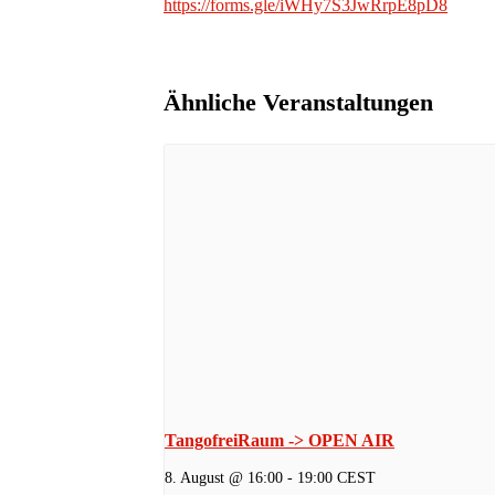
https://forms.gle/iWHy7S3JwRrpE8pD8
Ähnliche Veranstaltungen
TangofreiRaum -> OPEN AIR
8. August @ 16:00
-
19:00
CEST