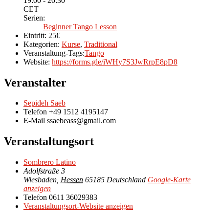
19:00 - 20:30
CET
Serien:
Beginner Tango Lesson
Eintritt:
25€
Kategorien:
Kurse
,
Traditional
Veranstaltung-Tags:
Tango
Website:
https://forms.gle/iWHy7S3JwRrpE8pD8
Veranstalter
Sepideh Saeb
Telefon
+49 1512 4195147
E-Mail
ssaebeass@gmail.com
Veranstaltungsort
Sombrero Latino
Adolfstraße 3
Wiesbaden
,
Hessen
65185
Deutschland
Google-Karte
anzeigen
Telefon
0611 36029383
Veranstaltungsort-Website anzeigen