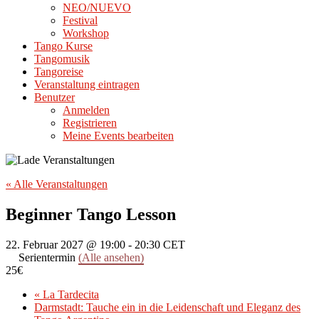
NEO/NUEVO
Festival
Workshop
Tango Kurse
Tangomusik
Tangoreise
Veranstaltung eintragen
Benutzer
Anmelden
Registrieren
Meine Events bearbeiten
« Alle Veranstaltungen
Beginner Tango Lesson
22. Februar 2027 @ 19:00
-
20:30
CET
Serientermin
(Alle ansehen)
25€
«
La Tardecita
Darmstadt: Tauche ein in die Leidenschaft und Eleganz des