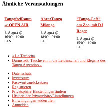
Ähnliche Veranstaltungen
TangofreiRaum
AbrazTango
“Tango-Café”
-> OPEN AIR
Milonga
am Zoo, mit DJ
Roger
8. August @
8. August @
16:00
-
19:00
18:00
-
01:00
9. August @
CEST
CET
15:00
-
19:00
CET
«
La Tardecita
Darmstadt: Tauche ein in die Leidenschaft und Eleganz des
Tango Argentino
»
Datenschutz
Impressum
Passwort zurücksetzen
Registrieren
Privatsphäre-Einstellungen ändern
Historie der Privatsphäre-Einstellungen
Einwilligungen widerrufen
Anmelden