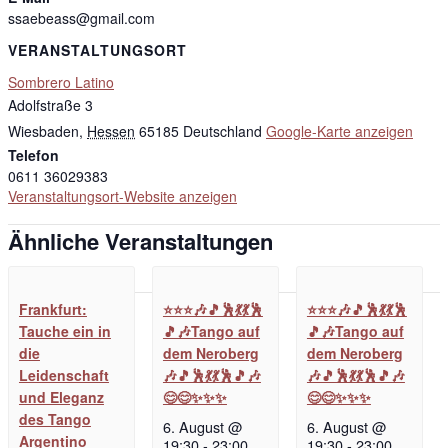
ssaebeass@gmail.com
VERANSTALTUNGSORT
Sombrero Latino
Adolfstraße 3
Wiesbaden
,
Hessen
65185
Deutschland
Google-Karte anzeigen
Telefon
0611 36029383
Veranstaltungsort-Website anzeigen
Ähnliche Veranstaltungen
Frankfurt:
⭐⭐⭐🎶🎵🕺💃💃🕺
⭐⭐⭐🎶🎵🕺💃💃🕺
Tauche ein in
🎵🎶Tango auf
🎵🎶Tango auf
die
dem Neroberg
dem Neroberg
Leidenschaft
🎶🎵🕺💃💃🕺🎵🎶
🎶🎵🕺💃💃🕺🎵🎶
und Eleganz
😊😊✨✨✨
😊😊✨✨✨
des Tango
6. August @
6. August @
Argentino
19:30
-
23:00
19:30
-
23:00