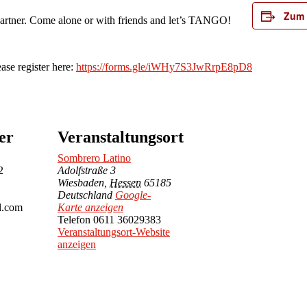
Zum 
 partner. Come alone or with friends and let’s TANGO!
ease register here:
https://forms.gle/iWHy7S3JwRrpE8pD8
er
Veranstaltungsort
Sombrero Latino
2
Adolfstraße 3
Wiesbaden
,
Hessen
65185
Deutschland
Google-
l.com
Karte anzeigen
Telefon
0611 36029383
Veranstaltungsort-Website
anzeigen