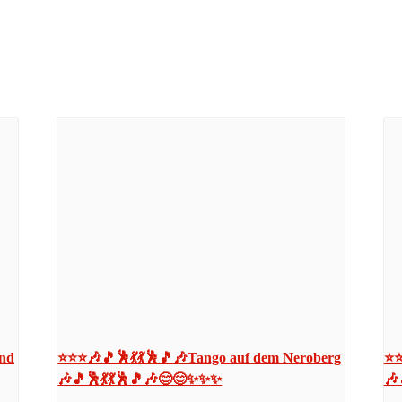
und
⭐⭐⭐🎶🎵🕺💃💃🕺🎵🎶Tango auf dem Neroberg
⭐⭐
🎶🎵🕺💃💃🕺🎵🎶😊😊✨✨✨
🎶