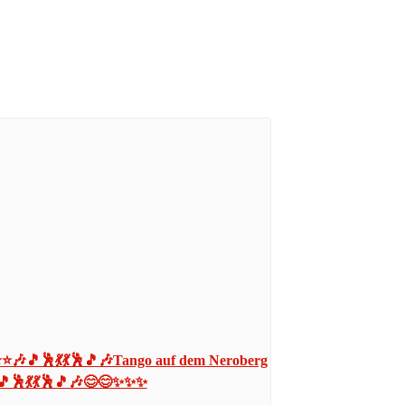
⭐🎶🎵🕺💃💃🕺🎵🎶Tango auf dem Neroberg
🎵🕺💃💃🕺🎵🎶😊😊✨✨✨