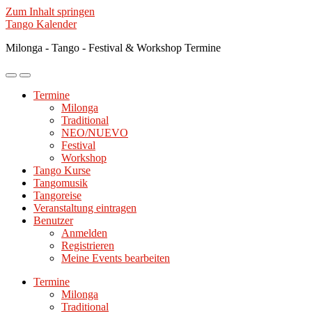
Zum Inhalt springen
Tango Kalender
Milonga - Tango - Festival & Workshop Termine
Mobile-
Suchfeld
Menü
ein-/ausblenden
Termine
ein-/ausblenden
Milonga
Traditional
NEO/NUEVO
Festival
Workshop
Tango Kurse
Tangomusik
Tangoreise
Veranstaltung eintragen
Benutzer
Anmelden
Registrieren
Meine Events bearbeiten
Termine
Milonga
Traditional