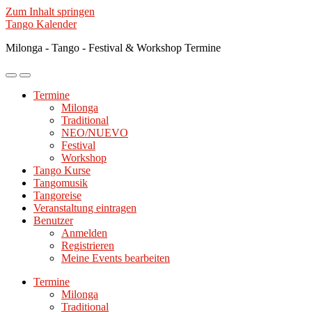
Zum Inhalt springen
Tango Kalender
Milonga - Tango - Festival & Workshop Termine
Mobile-
Suchfeld
Menü
ein-/ausblenden
Termine
ein-/ausblenden
Milonga
Traditional
NEO/NUEVO
Festival
Workshop
Tango Kurse
Tangomusik
Tangoreise
Veranstaltung eintragen
Benutzer
Anmelden
Registrieren
Meine Events bearbeiten
Termine
Milonga
Traditional