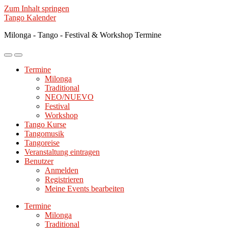
Zum Inhalt springen
Tango Kalender
Milonga - Tango - Festival & Workshop Termine
Mobile-
Suchfeld
Menü
ein-/ausblenden
Termine
ein-/ausblenden
Milonga
Traditional
NEO/NUEVO
Festival
Workshop
Tango Kurse
Tangomusik
Tangoreise
Veranstaltung eintragen
Benutzer
Anmelden
Registrieren
Meine Events bearbeiten
Termine
Milonga
Traditional