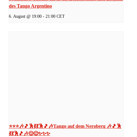
des Tango Argentino
6. August @ 19:00
-
21:00
CET
⭐⭐⭐🎶🎵🕺💃💃🕺🎵🎶Tango auf dem Neroberg 🎶🎵🕺
💃💃🕺🎵🎶😊😊✨✨✨