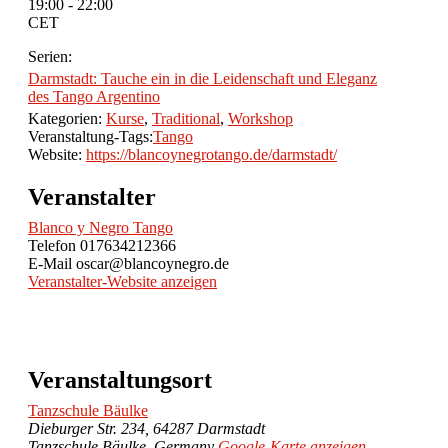
19:00 - 22:00
CET
Serien:
Darmstadt: Tauche ein in die Leidenschaft und Eleganz
des Tango Argentino
Kategorien:
Kurse
,
Traditional
,
Workshop
Veranstaltung-Tags:
Tango
Website:
https://blancoynegrotango.de/darmstadt/
Veranstalter
Blanco y Negro Tango
Telefon
017634212366
E-Mail
oscar@blancoynegro.de
Veranstalter-Website anzeigen
Veranstaltungsort
Tanzschule Bäulke
Dieburger Str. 234, 64287 Darmstadt
Tanzschule Bäulke
,
Germany
Google-Karte anzeigen