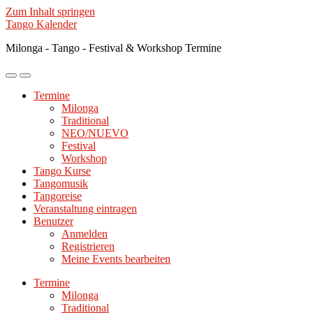
Zum Inhalt springen
Tango Kalender
Milonga - Tango - Festival & Workshop Termine
Mobile-
Suchfeld
Menü
ein-/ausblenden
Termine
ein-/ausblenden
Milonga
Traditional
NEO/NUEVO
Festival
Workshop
Tango Kurse
Tangomusik
Tangoreise
Veranstaltung eintragen
Benutzer
Anmelden
Registrieren
Meine Events bearbeiten
Termine
Milonga
Traditional