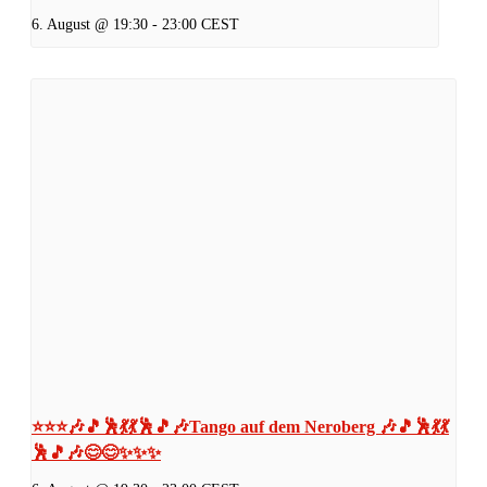
6. August @ 19:30
-
23:00
CEST
⭐⭐⭐🎶🎵🕺💃💃🕺🎵🎶Tango auf dem Neroberg 🎶🎵🕺💃💃
🕺🎵🎶😊😊✨✨✨