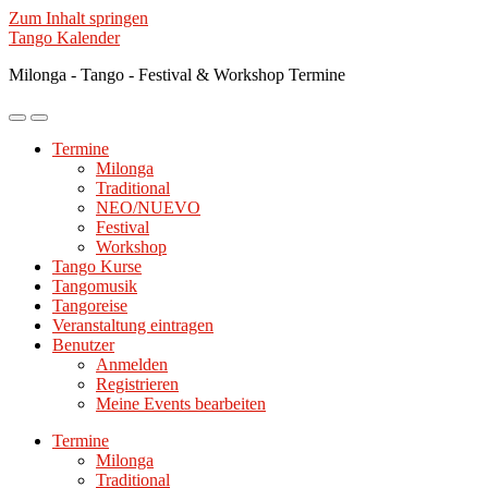
Zum Inhalt springen
Tango Kalender
Milonga - Tango - Festival & Workshop Termine
Mobile-
Suchfeld
Menü
ein-/ausblenden
Termine
ein-/ausblenden
Milonga
Traditional
NEO/NUEVO
Festival
Workshop
Tango Kurse
Tangomusik
Tangoreise
Veranstaltung eintragen
Benutzer
Anmelden
Registrieren
Meine Events bearbeiten
Termine
Milonga
Traditional