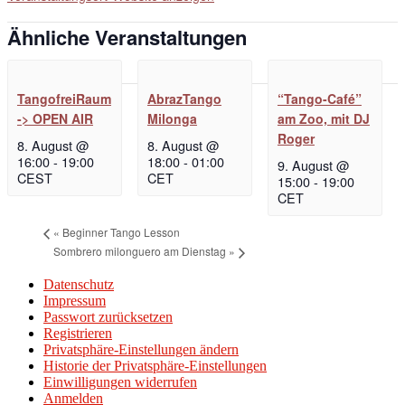
Ähnliche Veranstaltungen
TangofreiRaum
AbrazTango
“Tango-Café”
-> OPEN AIR
Milonga
am Zoo, mit DJ
Roger
8. August @
8. August @
16:00
-
19:00
18:00
-
01:00
9. August @
CEST
CET
15:00
-
19:00
CET
«
Beginner Tango Lesson
Sombrero milonguero am Dienstag
»
Datenschutz
Impressum
Passwort zurücksetzen
Registrieren
Privatsphäre-Einstellungen ändern
Historie der Privatsphäre-Einstellungen
Einwilligungen widerrufen
Anmelden