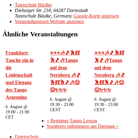
Tanzschule Bäulke
Dieburger Str. 234, 64287 Darmstadt
Tanzschule Bäulke
,
Germany
Google-Karte anzeigen
Veranstaltungsort-Website anzeigen
Ähnliche Veranstaltungen
Frankfurt:
⭐⭐⭐🎶🎵🕺💃💃
⭐⭐⭐🎶🎵🕺💃💃
Tauche ein in
🕺🎵🎶Tango
🕺🎵🎶Tango
die
auf dem
auf dem
Leidenschaft
Neroberg 🎶🎵
Neroberg 🎶🎵
und Eleganz
🕺💃💃🕺🎵🎶😊
🕺💃💃🕺🎵🎶😊
des Tango
😊✨✨✨
😊✨✨✨
Argentino
6. August @
6. August @
19:30
-
23:00
19:30
-
23:00
6. August @
CEST
CEST
19:00
-
21:00
CET
«
Beginner Tango Lesson
Sombrero milonguero am Dienstag
»
Datenschutz