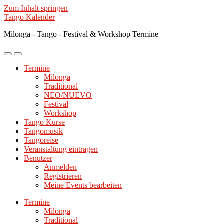
Zum Inhalt springen
Tango Kalender
Milonga - Tango - Festival & Workshop Termine
Mobile-
Suchfeld
Menü
ein-/ausblenden
Termine
ein-/ausblenden
Milonga
Traditional
NEO/NUEVO
Festival
Workshop
Tango Kurse
Tangomusik
Tangoreise
Veranstaltung eintragen
Benutzer
Anmelden
Registrieren
Meine Events bearbeiten
Termine
Milonga
Traditional