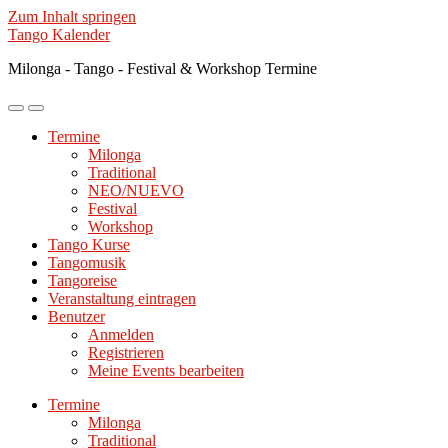
Zum Inhalt springen
Tango Kalender
Milonga - Tango - Festival & Workshop Termine
Mobile-
Suchfeld
Menü
ein-/ausblenden
Termine
ein-/ausblenden
Milonga
Traditional
NEO/NUEVO
Festival
Workshop
Tango Kurse
Tangomusik
Tangoreise
Veranstaltung eintragen
Benutzer
Anmelden
Registrieren
Meine Events bearbeiten
Termine
Milonga
Traditional