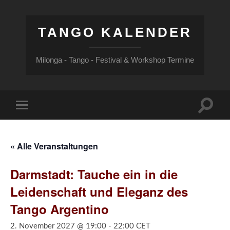
TANGO KALENDER
Milonga - Tango - Festival & Workshop Termine
Suchfe
Mobile-
ein-/a
Menü
ein-/ausblenden
« Alle Veranstaltungen
Darmstadt: Tauche ein in die
Leidenschaft und Eleganz des
Tango Argentino
2. November 2027 @ 19:00
-
22:00
CET