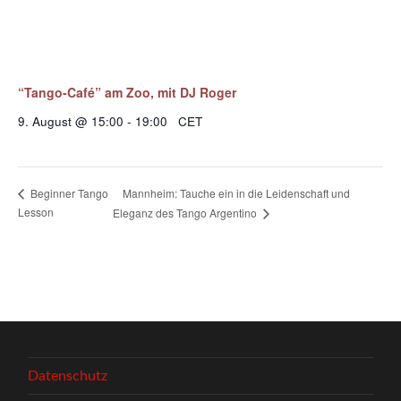
“Tango-Café” am Zoo, mit DJ Roger
9. August @ 15:00
-
19:00
CET
Mannheim: Tauche ein in die Leidenschaft und
Beginner Tango
Lesson
Eleganz des Tango Argentino
Datenschutz