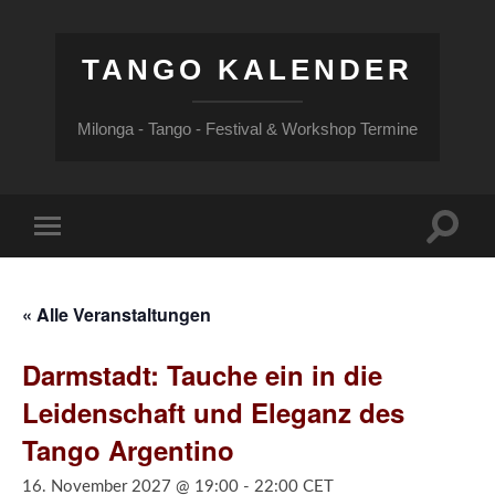
TANGO KALENDER
Milonga - Tango - Festival & Workshop Termine
Suchfe
Mobile-
ein-/a
Menü
ein-/ausblenden
« Alle Veranstaltungen
Darmstadt: Tauche ein in die
Leidenschaft und Eleganz des
Tango Argentino
16. November 2027 @ 19:00
-
22:00
CET