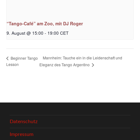
“Tango-Café” am Zoo, mit DJ Roger
9. August @ 15:00
-
19:00
CET
Mannheim: Tauche ein in die Leidenschaft und
Beginner Tango
Lesson
Eleganz des Tango Argentino
Datenschutz
Impressum