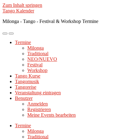
Zum Inhalt springen
Tango Kalender
Milonga - Tango - Festival & Workshop Termine
Mobile-
Suchfeld
Menü
ein-/ausblenden
Termine
ein-/ausblenden
Milonga
Traditional
NEO/NUEVO
Festival
Workshop
Tango Kurse
Tangomusik
Tangoreise
Veranstaltung eintragen
Benutzer
Anmelden
Registrieren
Meine Events bearbeiten
Termine
Milonga
Traditional