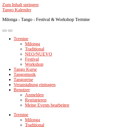
Zum Inhalt springen
Tango Kalender
Milonga - Tango - Festival & Workshop Termine
Mobile-
Suchfeld
Menü
ein-/ausblenden
Termine
ein-/ausblenden
Milonga
Traditional
NEO/NUEVO
Festival
Workshop
Tango Kurse
Tangomusik
Tangoreise
Veranstaltung eintragen
Benutzer
Anmelden
Registrieren
Meine Events bearbeiten
Termine
Milonga
Traditional