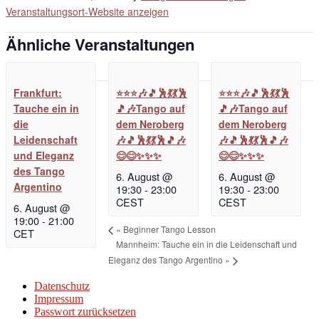
Veranstaltungsort-Website anzeigen
Ähnliche Veranstaltungen
Frankfurt:
⭐⭐⭐🎶🎵🕺💃💃🕺
⭐⭐⭐🎶🎵🕺💃💃🕺
Tauche ein in
🎵🎶Tango auf
🎵🎶Tango auf
die
dem Neroberg
dem Neroberg
Leidenschaft
🎶🎵🕺💃💃🕺🎵🎶
🎶🎵🕺💃💃🕺🎵🎶
und Eleganz
😊😊✨✨✨
😊😊✨✨✨
des Tango
6. August @
6. August @
Argentino
19:30
-
23:00
19:30
-
23:00
CEST
CEST
6. August @
19:00
-
21:00
«
Beginner Tango Lesson
CET
Mannheim: Tauche ein in die Leidenschaft und
Eleganz des Tango Argentino
»
Datenschutz
Impressum
Passwort zurücksetzen