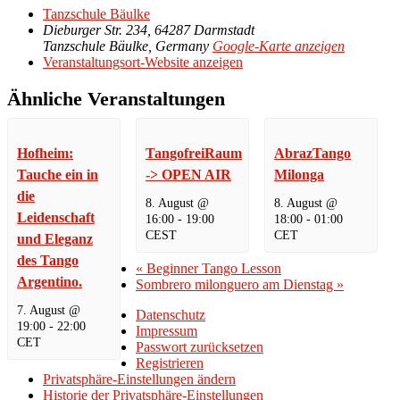
Tanzschule Bäulke
Dieburger Str. 234, 64287 Darmstadt
Tanzschule Bäulke
,
Germany
Google-Karte anzeigen
Veranstaltungsort-Website anzeigen
Ähnliche Veranstaltungen
Hofheim:
TangofreiRaum
AbrazTango
Tauche ein in
-> OPEN AIR
Milonga
die
8. August @
8. August @
Leidenschaft
16:00
-
19:00
18:00
-
01:00
CEST
CET
und Eleganz
des Tango
«
Beginner Tango Lesson
Argentino.
Sombrero milonguero am Dienstag
»
7. August @
Datenschutz
19:00
-
22:00
Impressum
CET
Passwort zurücksetzen
Registrieren
Privatsphäre-Einstellungen ändern
Historie der Privatsphäre-Einstellungen