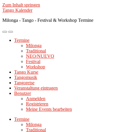
Zum Inhalt springen
Tango Kalender
Milonga - Tango - Festival & Workshop Termine
Mobile-
Suchfeld
Menü
ein-/ausblenden
Termine
ein-/ausblenden
Milonga
Traditional
NEO/NUEVO
Festival
Workshop
Tango Kurse
Tangomusik
Tangoreise
Veranstaltung eintragen
Benutzer
Anmelden
Registrieren
Meine Events bearbeiten
Termine
Milonga
Traditional