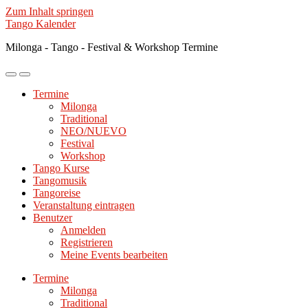
Zum Inhalt springen
Tango Kalender
Milonga - Tango - Festival & Workshop Termine
Mobile-
Suchfeld
Menü
ein-/ausblenden
Termine
ein-/ausblenden
Milonga
Traditional
NEO/NUEVO
Festival
Workshop
Tango Kurse
Tangomusik
Tangoreise
Veranstaltung eintragen
Benutzer
Anmelden
Registrieren
Meine Events bearbeiten
Termine
Milonga
Traditional