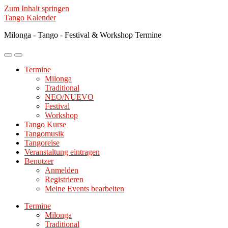
Zum Inhalt springen
Tango Kalender
Milonga - Tango - Festival & Workshop Termine
Mobile-
Suchfeld
Menü
ein-/ausblenden
Termine
ein-/ausblenden
Milonga
Traditional
NEO/NUEVO
Festival
Workshop
Tango Kurse
Tangomusik
Tangoreise
Veranstaltung eintragen
Benutzer
Anmelden
Registrieren
Meine Events bearbeiten
Termine
Milonga
Traditional