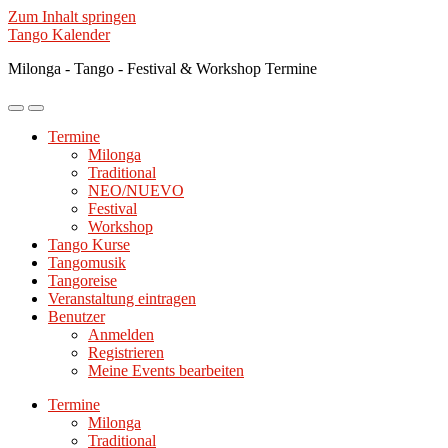
Zum Inhalt springen
Tango Kalender
Milonga - Tango - Festival & Workshop Termine
Mobile-
Suchfeld
Menü
ein-/ausblenden
Termine
ein-/ausblenden
Milonga
Traditional
NEO/NUEVO
Festival
Workshop
Tango Kurse
Tangomusik
Tangoreise
Veranstaltung eintragen
Benutzer
Anmelden
Registrieren
Meine Events bearbeiten
Termine
Milonga
Traditional