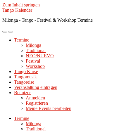
Zum Inhalt springen
Tango Kalender
Milonga - Tango - Festival & Workshop Termine
Mobile-
Suchfeld
Menü
ein-/ausblenden
Termine
ein-/ausblenden
Milonga
Traditional
NEO/NUEVO
Festival
Workshop
Tango Kurse
Tangomusik
Tangoreise
Veranstaltung eintragen
Benutzer
Anmelden
Registrieren
Meine Events bearbeiten
Termine
Milonga
Traditional