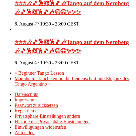
⭐⭐⭐🎶🎵🕺💃💃🕺🎵🎶Tango auf dem Neroberg
🎶🎵🕺💃💃🕺🎵🎶😊😊✨✨✨
6. August @ 19:30
-
23:00
CEST
⭐⭐⭐🎶🎵🕺💃💃🕺🎵🎶Tango auf dem Neroberg
🎶🎵🕺💃💃🕺🎵🎶😊😊✨✨✨
6. August @ 19:30
-
23:00
CEST
«
Beginner Tango Lesson
Mannheim: Tauche ein in die Leidenschaft und Eleganz des
Tango Argentino
»
Datenschutz
Impressum
Passwort zurücksetzen
Registrieren
Privatsphäre-Einstellungen ändern
Historie der Privatsphäre-Einstellungen
Einwilligungen widerrufen
Anmelden