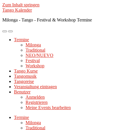
Zum Inhalt springen
Tango Kalender
Milonga - Tango - Festival & Workshop Termine
Mobile-
Suchfeld
Menü
ein-/ausblenden
Termine
ein-/ausblenden
Milonga
Traditional
NEO/NUEVO
Festival
Workshop
Tango Kurse
Tangomusik
Tangoreise
Veranstaltung eintragen
Benutzer
Anmelden
Registrieren
Meine Events bearbeiten
Termine
Milonga
Traditional