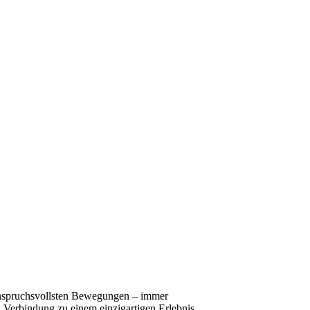
n anspruchsvollsten Bewegungen – immer
 Verbindung zu einem einzigartigen Erlebnis