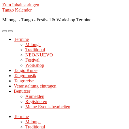
Zum Inhalt springen
Tango Kalender
Milonga - Tango - Festival & Workshop Termine
Mobile-
Suchfeld
Menü
ein-/ausblenden
Termine
ein-/ausblenden
Milonga
Traditional
NEO/NUEVO
Festival
Workshop
Tango Kurse
Tangomusik
Tangoreise
Veranstaltung eintragen
Benutzer
Anmelden
Registrieren
Meine Events bearbeiten
Termine
Milonga
Traditional