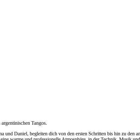
 argentinischen Tangos.
na und Daniel, begleiten dich von den ersten Schritten bis hin zu de
eine warme und professionelle Atmosphäre, in der Technik, Musik und