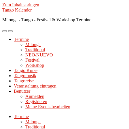
Zum Inhalt springen
Tango Kalender
Milonga - Tango - Festival & Workshop Termine
Mobile-
Suchfeld
Menü
ein-/ausblenden
Termine
ein-/ausblenden
Milonga
Traditional
NEO/NUEVO
Festival
Workshop
Tango Kurse
Tangomusik
Tangoreise
Veranstaltung eintragen
Benutzer
Anmelden
Registrieren
Meine Events bearbeiten
Termine
Milonga
Traditional