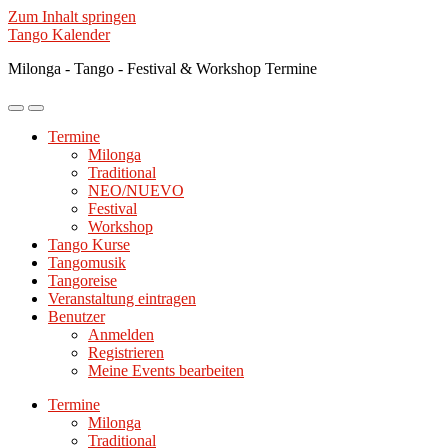
Zum Inhalt springen
Tango Kalender
Milonga - Tango - Festival & Workshop Termine
Mobile-
Suchfeld
Menü
ein-/ausblenden
Termine
ein-/ausblenden
Milonga
Traditional
NEO/NUEVO
Festival
Workshop
Tango Kurse
Tangomusik
Tangoreise
Veranstaltung eintragen
Benutzer
Anmelden
Registrieren
Meine Events bearbeiten
Termine
Milonga
Traditional