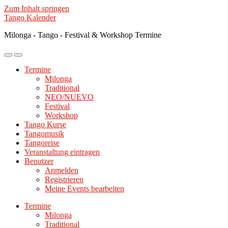
Zum Inhalt springen
Tango Kalender
Milonga - Tango - Festival & Workshop Termine
Mobile-
Suchfeld
Menü
ein-/ausblenden
Termine
ein-/ausblenden
Milonga
Traditional
NEO/NUEVO
Festival
Workshop
Tango Kurse
Tangomusik
Tangoreise
Veranstaltung eintragen
Benutzer
Anmelden
Registrieren
Meine Events bearbeiten
Termine
Milonga
Traditional