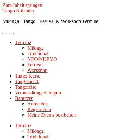
Zum Inhalt springen
Tango Kalender
Milonga - Tango - Festival & Workshop Termine
Mobile-
Suchfeld
Menü
ein-/ausblenden
Termine
ein-/ausblenden
Milonga
Traditional
NEO/NUEVO
Festival
Workshop
Tango Kurse
Tangomusik
Tangoreise
Veranstaltung eintragen
Benutzer
Anmelden
Registrieren
Meine Events bearbeiten
Termine
Milonga
Traditional