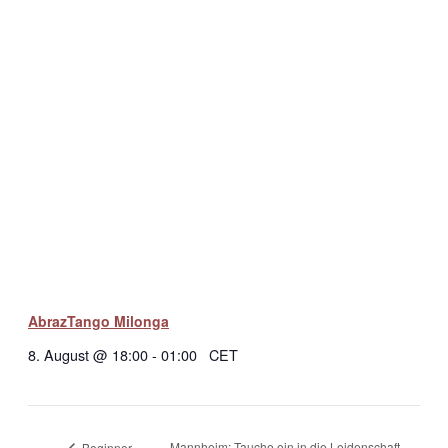
AbrazTango Milonga
8. August @ 18:00
-
01:00
CET
Mannheim: Tauche ein in die Leidenschaft
Beginner