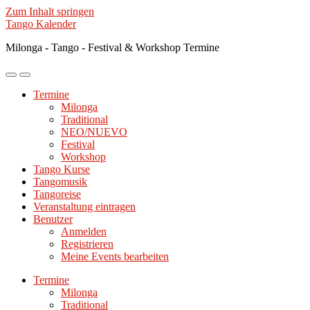
Zum Inhalt springen
Tango Kalender
Milonga - Tango - Festival & Workshop Termine
Mobile-
Suchfeld
Menü
ein-/ausblenden
Termine
ein-/ausblenden
Milonga
Traditional
NEO/NUEVO
Festival
Workshop
Tango Kurse
Tangomusik
Tangoreise
Veranstaltung eintragen
Benutzer
Anmelden
Registrieren
Meine Events bearbeiten
Termine
Milonga
Traditional