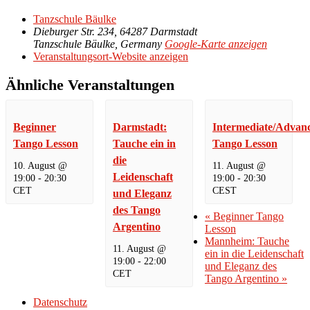
Tanzschule Bäulke
Dieburger Str. 234, 64287 Darmstadt
Tanzschule Bäulke
,
Germany
Google-Karte anzeigen
Veranstaltungsort-Website anzeigen
Ähnliche Veranstaltungen
Beginner
Darmstadt:
Intermediate/Advan
Tango Lesson
Tauche ein in
Tango Lesson
die
10. August @
11. August @
Leidenschaft
19:00
-
20:30
19:00
-
20:30
CET
CEST
und Eleganz
des Tango
«
Beginner Tango
Argentino
Lesson
Mannheim: Tauche
11. August @
ein in die Leidenschaft
19:00
-
22:00
und Eleganz des
CET
Tango Argentino
»
Datenschutz