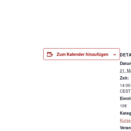
Zum Kalender hinzufügen
DETA
Datu
21. M
Zeit:
14:00
CEST
Eintri
10€
Kateg
Kurse
Veran