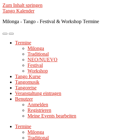
Zum Inhalt springen
Tango Kalender
Milonga - Tango - Festival & Workshop Termine
Mobile-
Suchfeld
Menü
ein-/ausblenden
Termine
ein-/ausblenden
Milonga
Traditional
NEO/NUEVO
Festival
Workshop
Tango Kurse
Tangomusik
Tangoreise
Veranstaltung eintragen
Benutzer
Anmelden
Registrieren
Meine Events bearbeiten
Termine
Milonga
Traditional