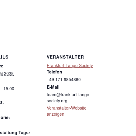
ILS
VERANSTALTER
Frankfurt Tango Society
m:
Telefon
ai 2028
+49 171 6854860
E-Mail
 - 15:00
team@frankfurt-tango-
society.org
tt:
Veranstalter-Website
anzeigen
orie:
staltung-Tags: