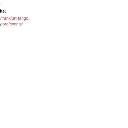
o
te:
//frankfurt-tango-
y.org/events/