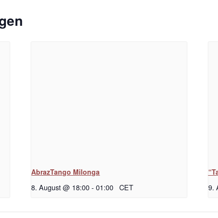
ngen
AbrazTango Milonga
“T
8. August @ 18:00
-
01:00
CET
9.