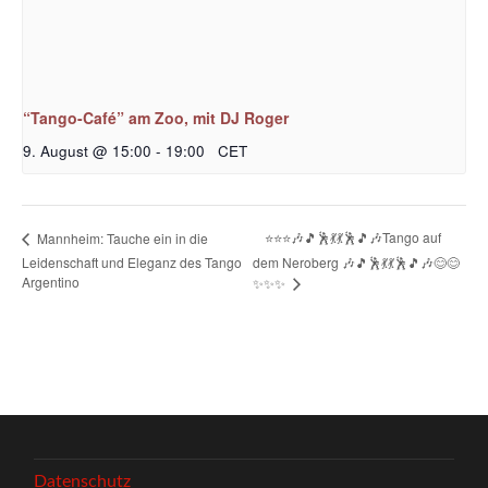
“Tango-Café” am Zoo, mit DJ Roger
9. August @ 15:00
-
19:00
CET
⭐⭐⭐🎶🎵🕺💃💃🕺🎵🎶Tango auf
Mannheim: Tauche ein in die
Leidenschaft und Eleganz des Tango
dem Neroberg 🎶🎵🕺💃💃🕺🎵🎶😊😊
Argentino
✨✨✨
Datenschutz