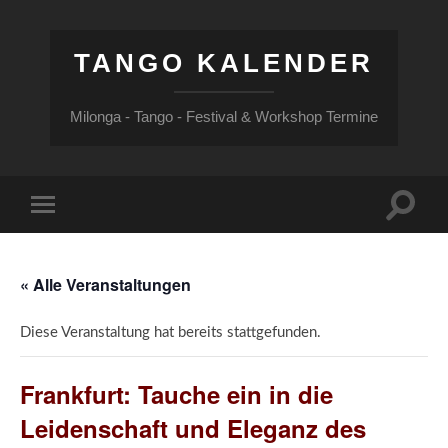
TANGO KALENDER
Milonga - Tango - Festival & Workshop Termine
Suchfe
Mobile-
ein-/a
Menü
ein-/ausblenden
« Alle Veranstaltungen
Diese Veranstaltung hat bereits stattgefunden.
Frankfurt: Tauche ein in die
Leidenschaft und Eleganz des