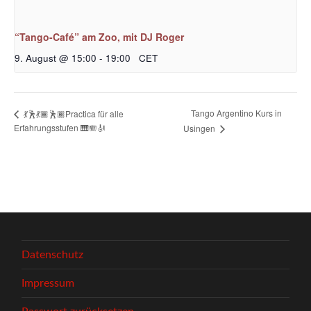
“Tango-Café” am Zoo, mit DJ Roger
9. August @ 15:00
-
19:00
CET
Tango Argentino Kurs in
💃🕺💃🏾🕺🏾Practica für alle
Erfahrungsstufen 🎹🪗🎻
Usingen
Datenschutz
Impressum