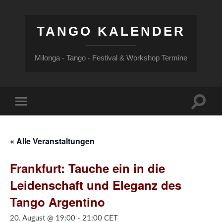
TANGO KALENDER
Milonga - Tango - Festival & Workshop Termine
Suchfe
Mobile-
ein-/a
Menü
ein-/ausblenden
« Alle Veranstaltungen
Frankfurt: Tauche ein in die
Leidenschaft und Eleganz des
Tango Argentino
20. August @ 19:00
-
21:00
CET