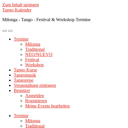
Zum Inhalt springen
Tango Kalender
Milonga - Tango - Festival & Workshop Termine
Mobile-
Suchfeld
Menü
ein-/ausblenden
Termine
ein-/ausblenden
Milonga
Traditional
NEO/NUEVO
Festival
Workshop
Tango Kurse
Tangomusik
Tangoreise
Veranstaltung eintragen
Benutzer
Anmelden
Registrieren
Meine Events bearbeiten
Termine
Milonga
Traditional