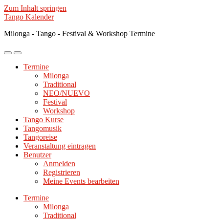
Zum Inhalt springen
Tango Kalender
Milonga - Tango - Festival & Workshop Termine
Mobile-
Suchfeld
Menü
ein-/ausblenden
Termine
ein-/ausblenden
Milonga
Traditional
NEO/NUEVO
Festival
Workshop
Tango Kurse
Tangomusik
Tangoreise
Veranstaltung eintragen
Benutzer
Anmelden
Registrieren
Meine Events bearbeiten
Termine
Milonga
Traditional