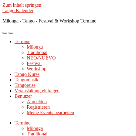
Zum Inhalt springen
Tango Kalender
Milonga - Tango - Festival & Workshop Termine
Mobile-
Suchfeld
Menü
ein-/ausblenden
Termine
ein-/ausblenden
Milonga
Traditional
NEO/NUEVO
Festival
Workshop
Tango Kurse
Tangomusik
Tangoreise
Veranstaltung eintragen
Benutzer
Anmelden
Registrieren
Meine Events bearbeiten
Termine
Milonga
Traditional