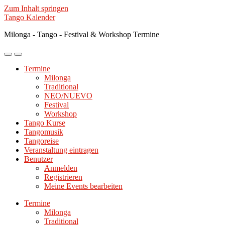
Zum Inhalt springen
Tango Kalender
Milonga - Tango - Festival & Workshop Termine
Mobile-
Suchfeld
Menü
ein-/ausblenden
Termine
ein-/ausblenden
Milonga
Traditional
NEO/NUEVO
Festival
Workshop
Tango Kurse
Tangomusik
Tangoreise
Veranstaltung eintragen
Benutzer
Anmelden
Registrieren
Meine Events bearbeiten
Termine
Milonga
Traditional