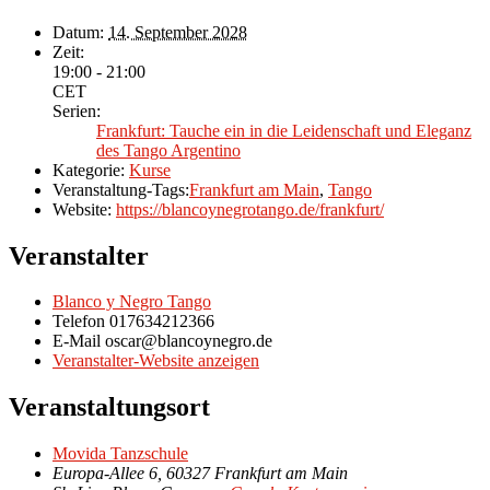
Datum:
14. September 2028
Zeit:
19:00 - 21:00
CET
Serien:
Frankfurt: Tauche ein in die Leidenschaft und Eleganz
des Tango Argentino
Kategorie:
Kurse
Veranstaltung-Tags:
Frankfurt am Main
,
Tango
Website:
https://blancoynegrotango.de/frankfurt/
Veranstalter
Blanco y Negro Tango
Telefon
017634212366
E-Mail
oscar@blancoynegro.de
Veranstalter-Website anzeigen
Veranstaltungsort
Movida Tanzschule
Europa-Allee 6, 60327 Frankfurt am Main