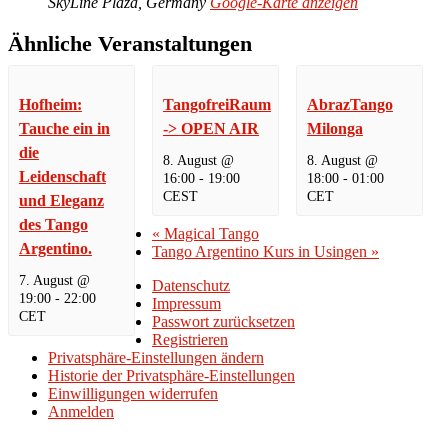
SkyLine Plaza
,
Germany
Google-Karte anzeigen
Ähnliche Veranstaltungen
Hofheim:
TangofreiRaum
AbrazTango
Tauche ein in
-> OPEN AIR
Milonga
die
8. August @
8. August @
Leidenschaft
16:00
-
19:00
18:00
-
01:00
CEST
CET
und Eleganz
des Tango
«
Magical Tango
Argentino.
Tango Argentino Kurs in Usingen
»
7. August @
Datenschutz
19:00
-
22:00
Impressum
CET
Passwort zurücksetzen
Registrieren
Privatsphäre-Einstellungen ändern
Historie der Privatsphäre-Einstellungen
Einwilligungen widerrufen
Anmelden