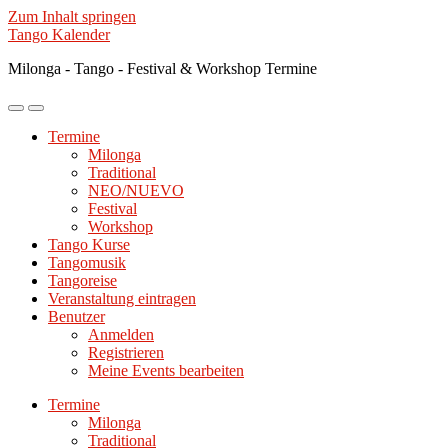
Zum Inhalt springen
Tango Kalender
Milonga - Tango - Festival & Workshop Termine
Mobile-
Suchfeld
Menü
ein-/ausblenden
Termine
ein-/ausblenden
Milonga
Traditional
NEO/NUEVO
Festival
Workshop
Tango Kurse
Tangomusik
Tangoreise
Veranstaltung eintragen
Benutzer
Anmelden
Registrieren
Meine Events bearbeiten
Termine
Milonga
Traditional