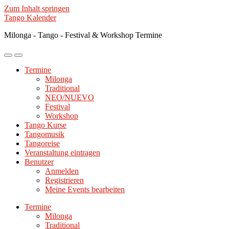
Zum Inhalt springen
Tango Kalender
Milonga - Tango - Festival & Workshop Termine
Mobile-
Suchfeld
Menü
ein-/ausblenden
Termine
ein-/ausblenden
Milonga
Traditional
NEO/NUEVO
Festival
Workshop
Tango Kurse
Tangomusik
Tangoreise
Veranstaltung eintragen
Benutzer
Anmelden
Registrieren
Meine Events bearbeiten
Termine
Milonga
Traditional