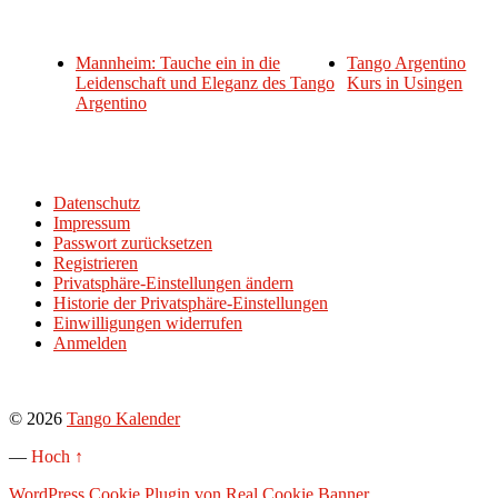
Mannheim: Tauche ein in die
Tango Argentino
Leidenschaft und Eleganz des Tango
Kurs in Usingen
Argentino
Datenschutz
Impressum
Passwort zurücksetzen
Registrieren
Privatsphäre-Einstellungen ändern
Historie der Privatsphäre-Einstellungen
Einwilligungen widerrufen
Anmelden
© 2026
Tango Kalender
—
Hoch ↑
WordPress Cookie Plugin von Real Cookie Banner