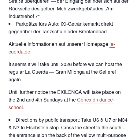
Straße überqueren — der Eingang befindet sich auf der
Rückseite des gelben Mehrzweckgebäudes „Am
Industriehof 7“.
Parkpätze fürs Auto: IXI-Getränkemarkt direkt
gegenüber der Tanzschule oder Brentanobad.
Aktuelle Informationen auf unserer Homepage
la-
cuerda.de
It seems it will take until 2026 before we can host the
regular La Cuerda — Gran Milonga at the Seilerei
again.
Until further notice the EXILONGA will take place on
the 2nd and 4th Sundays at the
Conexión dance-
school
.
Directions by public transport: Take U6 & U7 or M34
& N7 to Fischstein stop. Cross the street to the south –
the entrance is on the back of the yellow multi-purpose