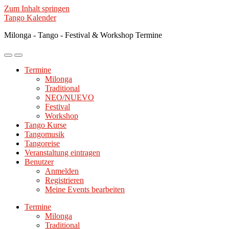
Zum Inhalt springen
Tango Kalender
Milonga - Tango - Festival & Workshop Termine
Mobile-
Suchfeld
Menü
ein-/ausblenden
Termine
ein-/ausblenden
Milonga
Traditional
NEO/NUEVO
Festival
Workshop
Tango Kurse
Tangomusik
Tangoreise
Veranstaltung eintragen
Benutzer
Anmelden
Registrieren
Meine Events bearbeiten
Termine
Milonga
Traditional