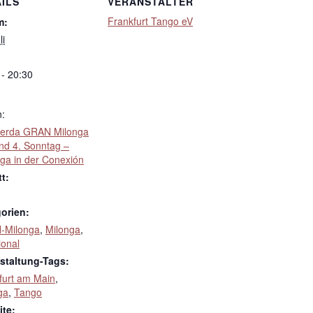
ILS
VERANSTALTER
Frankfurt Tango eV
m:
li
 - 20:30
n:
erda GRAN Milonga
und 4. Sonntag –
nga in der Conexión
tt:
orien:
-Milonga
,
Milonga
,
ional
staltung-Tags:
furt am Main
,
ga
,
Tango
te: