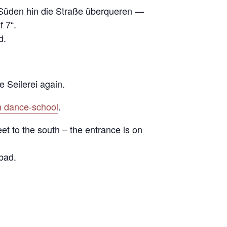
 Süden hin die Straße überqueren —
 7“.
d.
e Seilerei again.
 dance-school
.
et to the south – the entrance is on
bad.