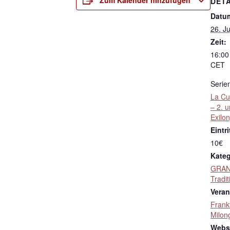
Zum Kalender hinzufügen
DETA
Datu
26. Ju
Zeit:
16:00
CET
Serie
La Cu
– 2. 
Exilo
Eintri
10€
Kateg
GRAN
Tradit
Veran
Frank
Milon
Websi