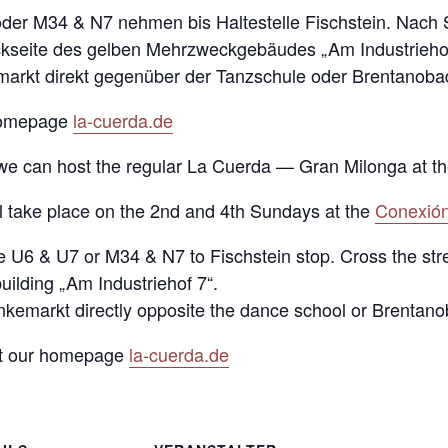
der M34 & N7 nehmen bis Haltestelle Fischstein. Nach
ückseite des gelben Mehrzweckgebäudes „Am Industriehof
emarkt direkt gegenüber der Tanzschule oder Brentanoba
 Homepage
la-cuerda.de
e we can host the regular La Cuerda — Gran Milonga at th
ll take place on the 2nd and 4th Sundays at the
Conexión
ke U6 & U7 or M34 & N7 to Fischstein stop. Cross the stre
uilding „Am Industriehof 7“.
änkemarkt directly opposite the dance school or Brentano
 at our homepage
la-cuerda.de