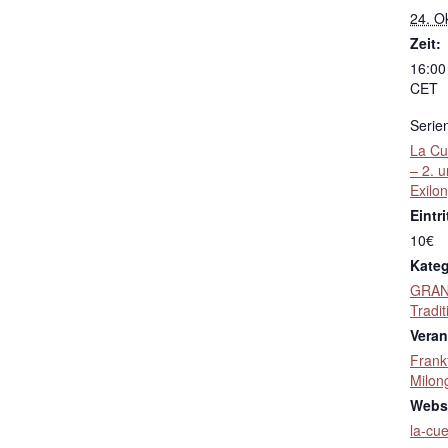
24. O
Zeit:
16:00
CET
Serie
La Cu
– 2. 
Exilo
Eintri
10€
Kateg
GRAN
Tradit
Veran
Frank
Milon
Websi
la-cu