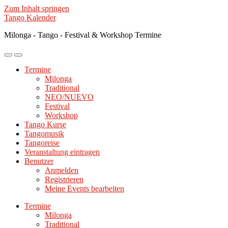
Zum Inhalt springen
Tango Kalender
Milonga - Tango - Festival & Workshop Termine
Mobile-
Suchfeld
Menü
ein-/ausblenden
Termine
ein-/ausblenden
Milonga
Traditional
NEO/NUEVO
Festival
Workshop
Tango Kurse
Tangomusik
Tangoreise
Veranstaltung eintragen
Benutzer
Anmelden
Registrieren
Meine Events bearbeiten
Termine
Milonga
Traditional