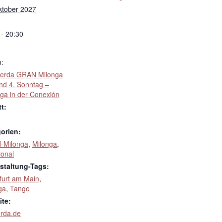
ktober 2027
 - 20:30
n:
erda GRAN Milonga
und 4. Sonntag –
nga in der Conexión
tt:
orien:
-Milonga
,
Milonga
,
ional
staltung-Tags:
furt am Main
,
ga
,
Tango
te:
erda.de