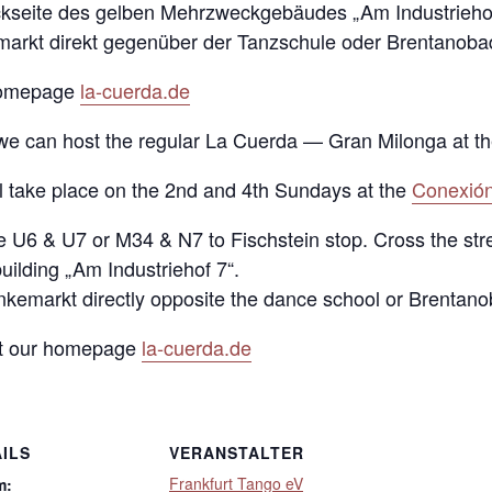
ückseite des gelben Mehrzweckgebäudes „Am Industriehof
emarkt direkt gegenüber der Tanzschule oder Brentanoba
 Homepage
la-cuerda.de
e we can host the regular La Cuerda — Gran Milonga at th
ll take place on the 2nd and 4th Sundays at the
Conexión
ke U6 & U7 or M34 & N7 to Fischstein stop. Cross the stre
uilding „Am Industriehof 7“.
änkemarkt directly opposite the dance school or Brentano
 at our homepage
la-cuerda.de
ILS
VERANSTALTER
Frankfurt Tango eV
m: