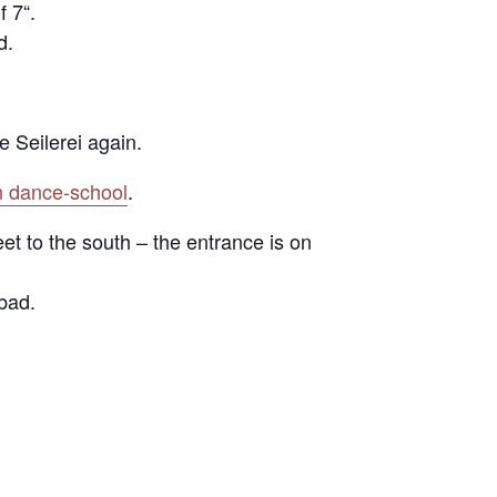
 7“.
d.
e Seilerei again.
 dance-school
.
et to the south – the entrance is on
bad.