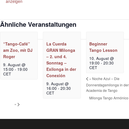
anzeigen
Ähnliche Veranstaltungen
“Tango-Café”
La Cuerda
Beginner
am Zoo, mit DJ
GRAN Milonga
Tango Lesson
Roger
– 2. und 4.
10. August @
Sonntag –
19:00
-
20:30
9. August @
CET
Exilonga in der
15:00
-
19:00
CET
Conexión
«
Noche Azul – Die
9. August @
Donnerstagsmilonga in der
16:00
-
20:30
Academia de Tango
CET
Milonga Tango Armónico
»