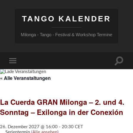
TANGO KALENDER
Milonga - Tango - Festival & Workshop Termine
Suchfe
Mobile-
ein-/a
Menü
ein-/ausblenden
« Alle Veranstaltungen
La Cuerda GRAN Milonga – 2. und 4.
Sonntag – Exilonga in der Conexión
26. Dezember 2027 @ 16:00
-
20:30
CET
Serientermin
(Alle ansehen)