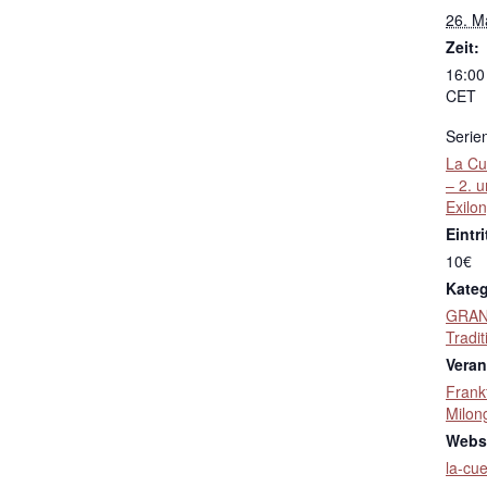
26. M
Zeit:
16:00
CET
Serie
La Cu
– 2. 
Exilo
Eintri
10€
Kateg
GRAN
Tradit
Veran
Frank
Milon
Websi
la-cu