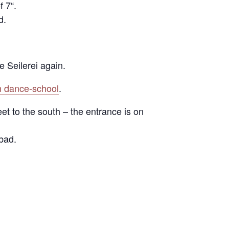
 7“.
d.
e Seilerei again.
 dance-school
.
et to the south – the entrance is on
bad.