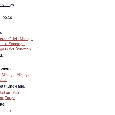
ärz 2028
 - 20:30
n:
erda GRAN Milonga
und 4. Sonntag –
nga in der Conexión
tt:
orien:
-Milonga
,
Milonga
,
ional
staltung-Tags:
furt am Main
,
ga
,
Tango
te:
erda.de