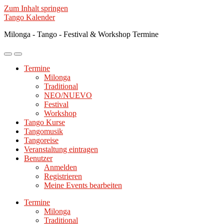
Zum Inhalt springen
Tango Kalender
Milonga - Tango - Festival & Workshop Termine
Mobile-
Suchfeld
Menü
ein-/ausblenden
Termine
ein-/ausblenden
Milonga
Traditional
NEO/NUEVO
Festival
Workshop
Tango Kurse
Tangomusik
Tangoreise
Veranstaltung eintragen
Benutzer
Anmelden
Registrieren
Meine Events bearbeiten
Termine
Milonga
Traditional