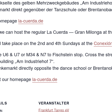
ückseite des gelben Mehrzweckgebäudes „Am Industriehof
emarkt direkt gegenüber der Tanzschule oder Brentanoba
 Homepage
la-cuerda.de
e we can host the regular La Cuerda — Gran Milonga at th
ll take place on the 2nd and 4th Sundays at the
Conexión
ke U6 & U7 or M34 & N7 to Fischstein stop. Cross the stre
uilding „Am Industriehof 7“.
änkemarkt directly opposite the dance school or Brentano
 at our homepage
la-cuerda.de
ILS
VERANSTALTER
Frankfurt Tango eV
m: