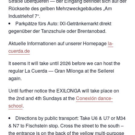
Straße überqueren — der Eingang befindet sich auf der
Rückseite des gelben Mehrzweckgebäudes „Am
Industriehof 7“.
Parkpätze fürs Auto: IXI-Getränkemarkt direkt
gegenüber der Tanzschule oder Brentanobad.
Aktuelle Informationen auf unserer Homepage
la-
cuerda.de
It seems it will take until 2026 before we can host the
regular La Cuerda — Gran Milonga at the Seilerei
again.
Until further notice the EXILONGA will take place on
the 2nd and 4th Sundays at the
Conexión dance-
school
.
Directions by public transport: Take U6 & U7 or M34
& N7 to Fischstein stop. Cross the street to the south –
the entrance is on the back of the yellow multi-purpose