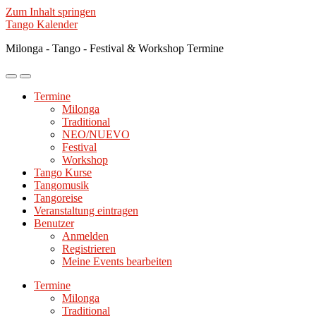
Zum Inhalt springen
Tango Kalender
Milonga - Tango - Festival & Workshop Termine
Mobile-
Suchfeld
Menü
ein-/ausblenden
Termine
ein-/ausblenden
Milonga
Traditional
NEO/NUEVO
Festival
Workshop
Tango Kurse
Tangomusik
Tangoreise
Veranstaltung eintragen
Benutzer
Anmelden
Registrieren
Meine Events bearbeiten
Termine
Milonga
Traditional