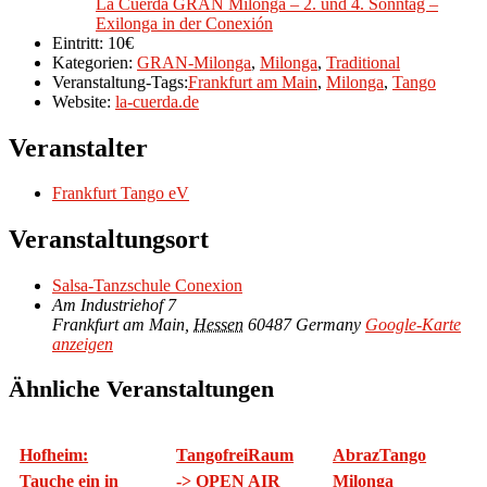
La Cuerda GRAN Milonga – 2. und 4. Sonntag –
Exilonga in der Conexión
Eintritt:
10€
Kategorien:
GRAN-Milonga
,
Milonga
,
Traditional
Veranstaltung-Tags:
Frankfurt am Main
,
Milonga
,
Tango
Website:
la-cuerda.de
Veranstalter
Frankfurt Tango eV
Veranstaltungsort
Salsa-Tanzschule Conexion
Am Industriehof 7
Frankfurt am Main
,
Hessen
60487
Germany
Google-Karte
anzeigen
Ähnliche Veranstaltungen
Hofheim:
TangofreiRaum
AbrazTango
Tauche ein in
-> OPEN AIR
Milonga