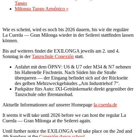
Tango
Milonga Tango Armónico
»
Wie es scheint, wird es noch bis 2026 dauern, bis wir die reguläre
La Cuerda — Gran Milonga wieder in der Seilerei stattfinden lassen
können.
Bis auf weiteres findet die EXILONGA jeweils am 2. und 4.
Sonntag in der
Tanzschule Conexión
statt.
Anfahrt mit dem ÖPNV: U6 & U7 oder M34 & N7 nehmen
bis Haltestelle Fischstein. Nach Süden hin die Straße
überqueren — der Eingang befindet sich auf der Rückseite
des gelben Mehrzweckgebäudes „Am Industriehof 7“.
Parkpätze fürs Auto: IXI-Getränkemarkt direkt gegenüber der
Tanzschule oder Brentanobad.
Aktuelle Informationen auf unserer Homepage
la-cuerda.de
It seems it will take until 2026 before we can host the regular La
Cuerda — Gran Milonga at the Seilerei again.
Until further notice the EXILONGA will take place on the 2nd and
4th Sundays at the
Conexión dance-school
.