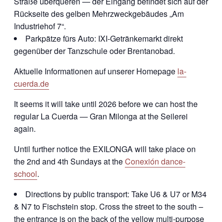
Straße überqueren — der Eingang befindet sich auf der
Rückseite des gelben Mehrzweckgebäudes „Am
Industriehof 7“.
Parkpätze fürs Auto: IXI-Getränkemarkt direkt
gegenüber der Tanzschule oder Brentanobad.
Aktuelle Informationen auf unserer Homepage
la-
cuerda.de
It seems it will take until 2026 before we can host the
regular La Cuerda — Gran Milonga at the Seilerei
again.
Until further notice the EXILONGA will take place on
the 2nd and 4th Sundays at the
Conexión dance-
school
.
Directions by public transport: Take U6 & U7 or M34
& N7 to Fischstein stop. Cross the street to the south –
the entrance is on the back of the yellow multi-purpose