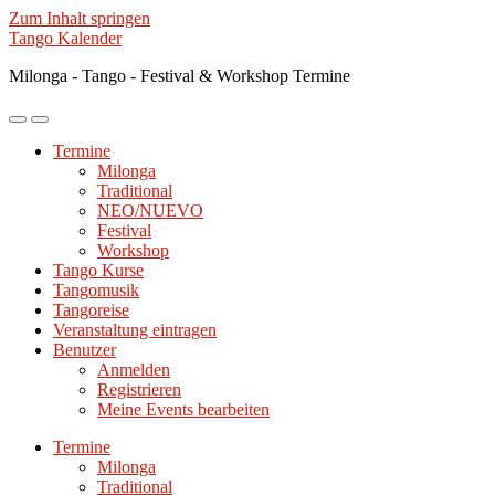
Zum Inhalt springen
Tango Kalender
Milonga - Tango - Festival & Workshop Termine
Mobile-
Suchfeld
Menü
ein-/ausblenden
Termine
ein-/ausblenden
Milonga
Traditional
NEO/NUEVO
Festival
Workshop
Tango Kurse
Tangomusik
Tangoreise
Veranstaltung eintragen
Benutzer
Anmelden
Registrieren
Meine Events bearbeiten
Termine
Milonga
Traditional