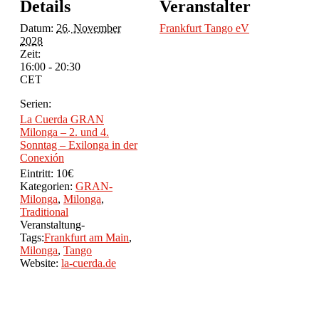
Details
Veranstalter
Datum:
26. November
Frankfurt Tango eV
2028
Zeit:
16:00 - 20:30
CET
Serien:
La Cuerda GRAN
Milonga – 2. und 4.
Sonntag – Exilonga in der
Conexión
Eintritt:
10€
Kategorien:
GRAN-
Milonga
,
Milonga
,
Traditional
Veranstaltung-
Tags:
Frankfurt am Main
,
Milonga
,
Tango
Website:
la-cuerda.de